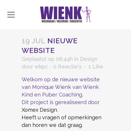
19 JUL
NIEUWE
WEBSITE
Geplaatst op 08:44h
in
Design
door
wkpc
0 Reactie's
1
Like
Welkom op de nieuwe website
van Monique Wienk van Wienk
Kind en Puber Coaching.
Dit project is gerealiseerd door
Xomex Design
.
Heeft u vragen of opmerkingen
dan horen we dat graag.