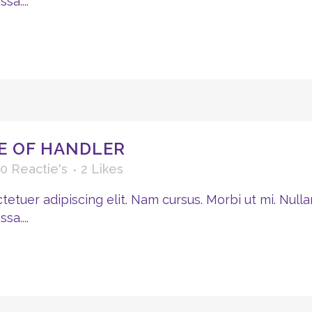
a....
E OF HANDLER
0 Reactie's
2
Likes
etuer adipiscing elit. Nam cursus. Morbi ut mi. Nulla
a....