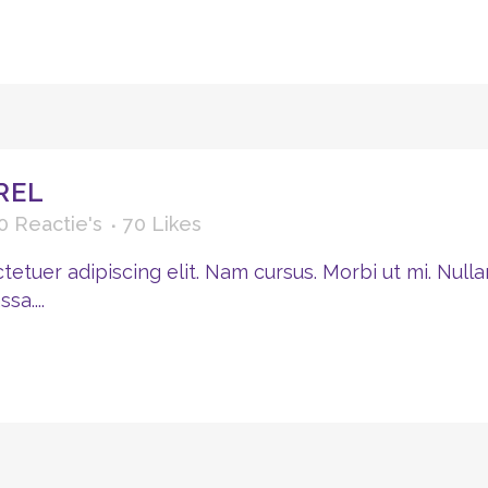
REL
0 Reactie's
70
Likes
etuer adipiscing elit. Nam cursus. Morbi ut mi. Nulla
a....