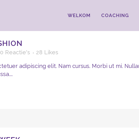
WELKOM
COACHING
SHION
0 Reactie's
28
Likes
etuer adipiscing elit. Nam cursus. Morbi ut mi. Nulla
a....