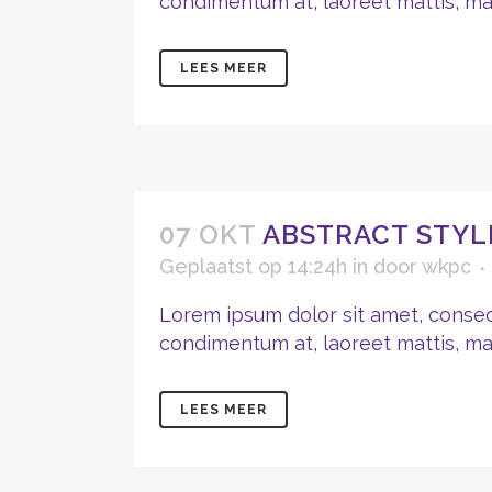
condimentum at, laoreet mattis, mass
LEES MEER
07 OKT
ABSTRACT STYL
Geplaatst op 14:24h
in
door
wkpc
Lorem ipsum dolor sit amet, consect
condimentum at, laoreet mattis, mass
LEES MEER