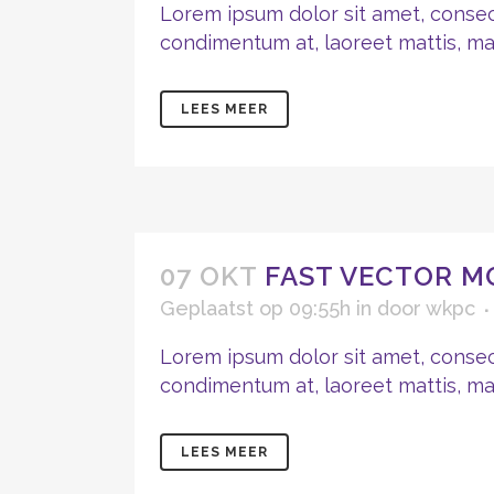
Lorem ipsum dolor sit amet, consect
condimentum at, laoreet mattis, mass
LEES MEER
07 OKT
FAST VECTOR M
Geplaatst op 09:55h
in
door
wkpc
Lorem ipsum dolor sit amet, consect
condimentum at, laoreet mattis, mass
LEES MEER