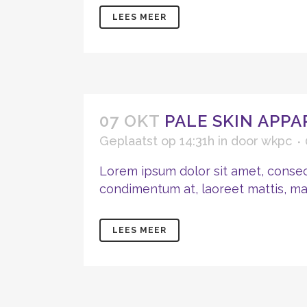
LEES MEER
07 OKT
PALE SKIN APPA
Geplaatst op 14:31h
in
door
wkpc
Lorem ipsum dolor sit amet, consect
condimentum at, laoreet mattis, mass
LEES MEER