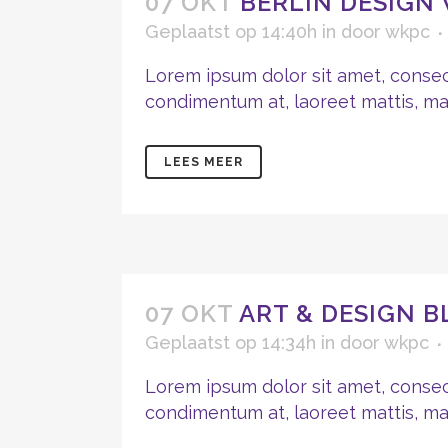
07 OKT
BERLIN DESIGN
Geplaatst op 14:40h
in
door
wkpc
Lorem ipsum dolor sit amet, consect
condimentum at, laoreet mattis, mass
LEES MEER
07 OKT
ART & DESIGN B
Geplaatst op 14:34h
in
door
wkpc
Lorem ipsum dolor sit amet, consect
condimentum at, laoreet mattis, mass