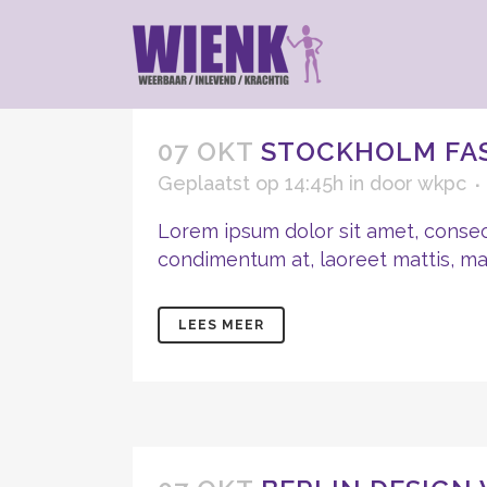
07 OKT
STOCKHOLM FA
Geplaatst op 14:45h
in
door
wkpc
Lorem ipsum dolor sit amet, consect
condimentum at, laoreet mattis, mass
LEES MEER