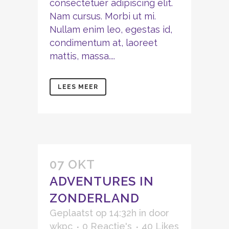
consectetuer adipiscing elit.
Nam cursus. Morbi ut mi.
Nullam enim leo, egestas id,
condimentum at, laoreet
mattis, massa....
LEES MEER
07 OKT
ADVENTURES IN
ZONDERLAND
Geplaatst op 14:32h
in
door
wkpc
0 Reactie's
40
Likes