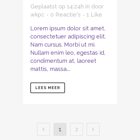
Geplaatst op 14:24h
in
door
wkpc
0 Reactie's
1
Like
Lorem ipsum dolor sit amet,
consectetuer adipiscing elit.
Nam cursus. Morbi ut mi.
Nullam enim leo, egestas id,
condimentum at, laoreet
mattis, massa....
LEES MEER
1
2