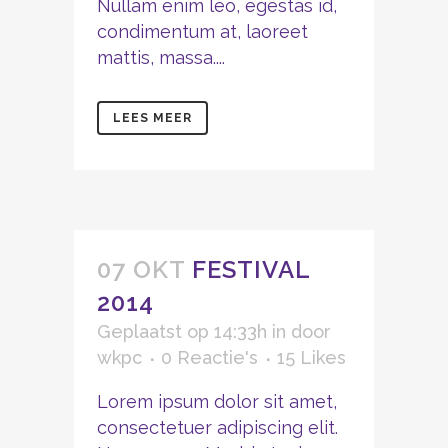
Nullam enim leo, egestas id,
condimentum at, laoreet
mattis, massa....
LEES MEER
07 OKT
FESTIVAL
2014
Geplaatst op 14:33h
in
door
wkpc
0 Reactie's
15
Likes
Lorem ipsum dolor sit amet,
consectetuer adipiscing elit.